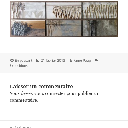
Format
Publié
Auteur
Catégories
En passant
21 février 2013
Anne Poup
le
Expositions
Laisser un commentaire
Vous devez
vous connecter
pour publier un
commentaire.
Navigation
PRÉCÉDENT