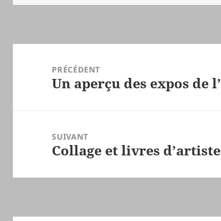
Navigation
de
PRÉCÉDENT
Un aperçu des expos de l’
l’article
Article
précédent :
SUIVANT
Collage et livres d’artiste
Article
suivant :