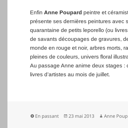
Enfin
Anne Poupard
peintre et cérami
présente ses dernières peintures avec ses
quarantaine de petits leporello (ou livres
de savants découpages de gravures, de 
monde en rouge et noir, arbres morts, ra
pleines de couleurs, univers floral illust
Au passage Anne anime deux stages : c
livres d’artistes au mois de juillet.
Format
Publié
Auteur
En passant
23 mai 2013
Anne Poup
le