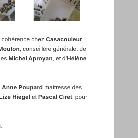
et cohérence chez
Casacouleur
 Mouton
, conseillère générale, de
des
Michel Aproyan
, et d’
Hélène
.
Anne Poupard
maîtresse des
Lize Hiegel
et
Pascal Ciret
, pour
s.