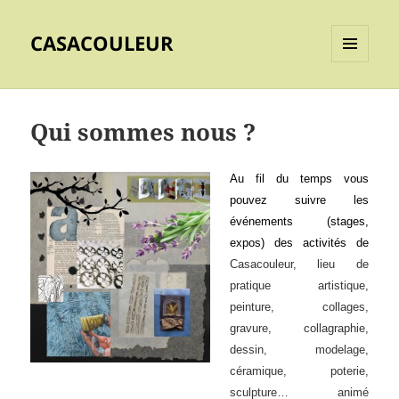
CASACOULEUR
MENU
ET
WIDGETS
Qui sommes nous ?
Au fil du temps vous
pouvez suivre les
événements (stages,
expos) d
es activités de
Casacouleur, lieu de
pratique artistique,
peinture, collages,
gravure, collagraphie,
dessin, modelage,
céramique, poterie,
sculpture… animé