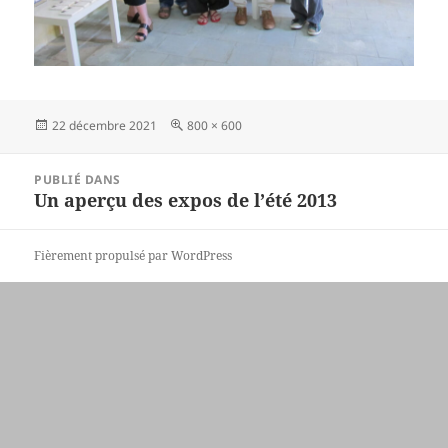
Publié
Taille
22 décembre 2021
800 × 600
le
réelle
Navigation
PUBLIÉ DANS
de
Un aperçu des expos de l’été 2013
l’article
Fièrement propulsé par WordPress