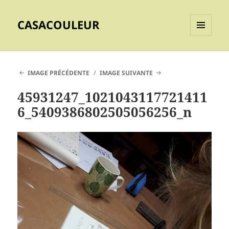
CASACOULEUR
MENU
ET
WIDGETS
IMAGE PRÉCÉDENTE
IMAGE SUIVANTE
45931247_1021043117721411
6_5409386802505056256_n