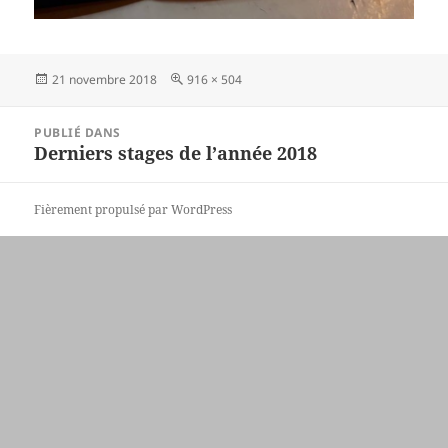
Publié
Taille
21 novembre 2018
916 × 504
le
réelle
Navigation
PUBLIÉ DANS
de
Derniers stages de l’année 2018
l’article
Fièrement propulsé par WordPress