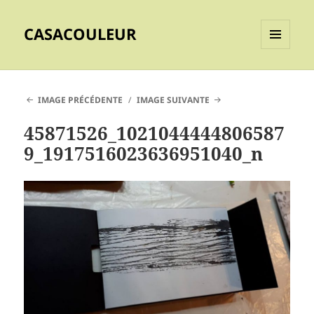
CASACOULEUR
MENU
ET
WIDGETS
IMAGE PRÉCÉDENTE
IMAGE SUIVANTE
45871526_1021044444806587
9_1917516023636951040_n