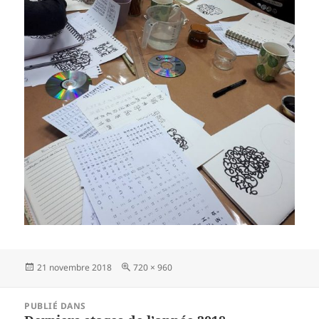
Publié
Taille
21 novembre 2018
720 × 960
le
réelle
Navigation
PUBLIÉ DANS
de