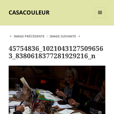
CASACOULEUR
MENU
ET
WIDGETS
IMAGE PRÉCÉDENTE
IMAGE SUIVANTE
45754836_1021043127509656
3_8380618377281929216_n