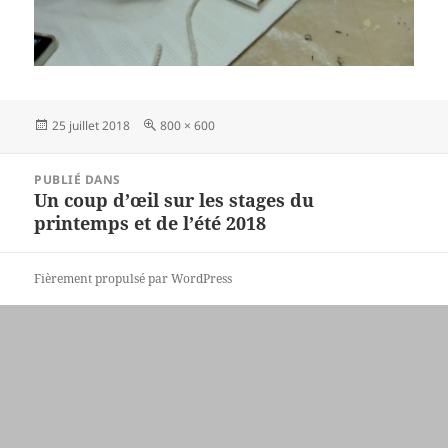
Publié
Taille
25 juillet 2018
800 × 600
le
réelle
Navigation
PUBLIÉ DANS
de
Un coup d’œil sur les stages du
l’article
printemps et de l’été 2018
Fièrement propulsé par WordPress