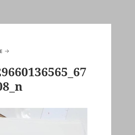
E
29660136565_67
08_n