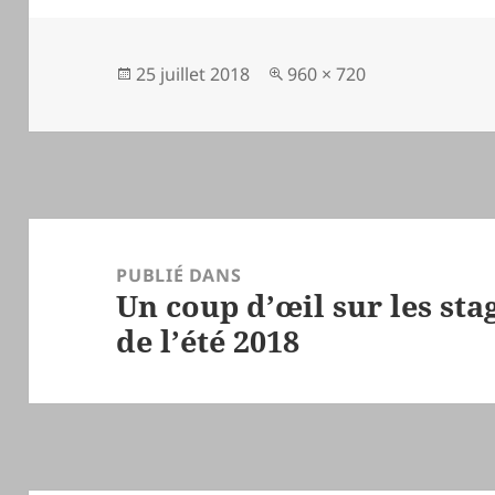
Publié
Taille
25 juillet 2018
960 × 720
le
réelle
Navigation
de
PUBLIÉ DANS
Un coup d’œil sur les sta
l’article
de l’été 2018