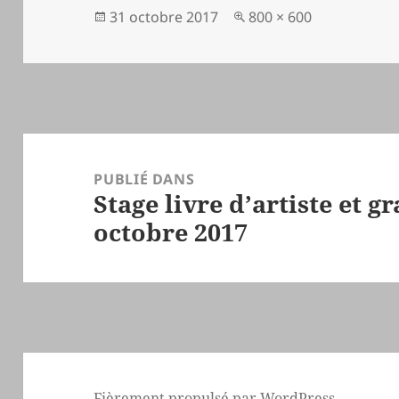
Publié
Taille
31 octobre 2017
800 × 600
le
réelle
Navigation
de
PUBLIÉ DANS
Stage livre d’artiste et g
l’article
octobre 2017
Fièrement propulsé par WordPress