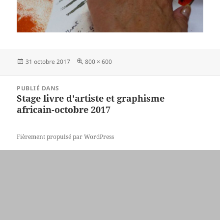
Publié
Taille
31 octobre 2017
800 × 600
le
réelle
Navigation
PUBLIÉ DANS
de
Stage livre d’artiste et graphisme
l’article
africain-octobre 2017
Fièrement propulsé par WordPress