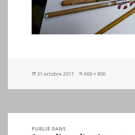
Publié
Taille
31 octobre 2017
600 × 800
le
réelle
Navigation
de
PUBLIÉ DANS