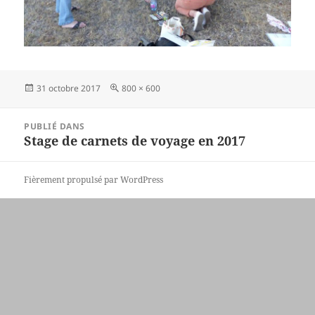
Publié
Taille
31 octobre 2017
800 × 600
le
réelle
Navigation
PUBLIÉ DANS
de
Stage de carnets de voyage en 2017
l’article
Fièrement propulsé par WordPress