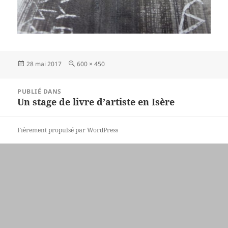
Publié
Taille
28 mai 2017
600 × 450
le
réelle
Navigation
PUBLIÉ DANS
de
Un stage de livre d’artiste en Isère
l’article
Fièrement propulsé par WordPress