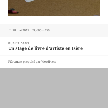
Publié
Taille
28 mai 2017
600 × 450
le
réelle
Navigation
PUBLIÉ DANS
de
Un stage de livre d’artiste en Isère
l’article
Fièrement propulsé par WordPress