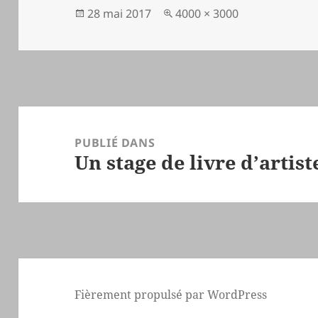
Publié
Taille
28 mai 2017
4000 × 3000
le
réelle
Navigation
de
PUBLIÉ DANS
Un stage de livre d’artist
l’article
Fièrement propulsé par WordPress