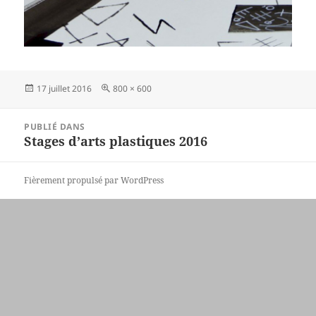
Publié
Taille
17 juillet 2016
800 × 600
le
réelle
Navigation
PUBLIÉ DANS
de
Stages d’arts plastiques 2016
l’article
Fièrement propulsé par WordPress