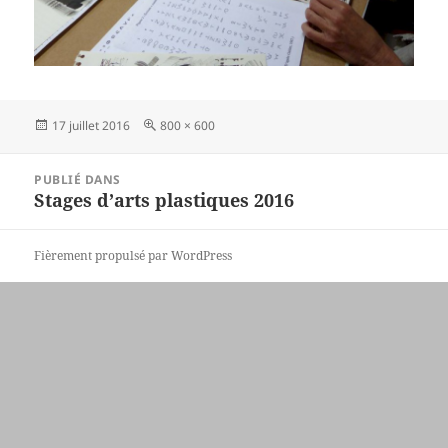
Publié
Taille
17 juillet 2016
800 × 600
le
réelle
Navigation
PUBLIÉ DANS
de
Stages d’arts plastiques 2016
l’article
Fièrement propulsé par WordPress