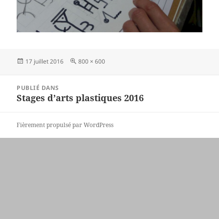
Publié
Taille
17 juillet 2016
800 × 600
le
réelle
Navigation
PUBLIÉ DANS
de
Stages d’arts plastiques 2016
l’article
Fièrement propulsé par WordPress