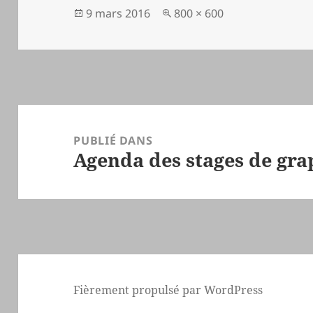
Publié
Taille
9 mars 2016
800 × 600
le
réelle
Navigation
de
PUBLIÉ DANS
Agenda des stages de gr
l’article
Fièrement propulsé par WordPress