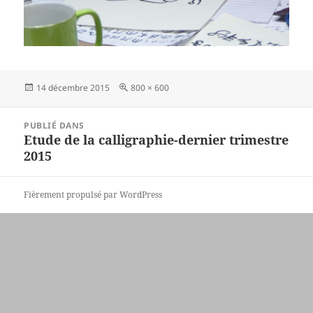
Publié
Taille
14 décembre 2015
800 × 600
le
réelle
Navigation
PUBLIÉ DANS
de
Etude de la calligraphie-dernier trimestre
l’article
2015
Fièrement propulsé par WordPress