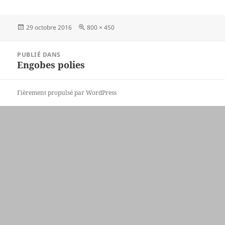
Publié
Taille
29 octobre 2016
800 × 450
le
réelle
Navigation
PUBLIÉ DANS
de
Engobes polies
l’article
Fièrement propulsé par WordPress