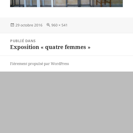
Publié
Taille
29 octobre 2016
960 × 541
le
réelle
Navigation
PUBLIÉ DANS
de
Exposition « quatre femmes »
l’article
Fièrement propulsé par WordPress