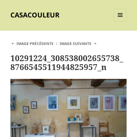
CASACOULEUR
MENU
ET
WIDGETS
IMAGE PRÉCÉDENTE
IMAGE SUIVANTE
10291224_308538002655738_
8766545511944825957_n