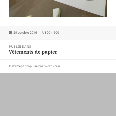
Publié
Taille
29 octobre 2016
800 × 600
le
réelle
Navigation
PUBLIÉ DANS
de
Vêtements de papier
l’article
Fièrement propulsé par WordPress