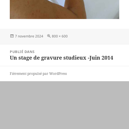
Publié
Taille
7 novembre 2024
800 × 600
le
réelle
Navigation
PUBLIÉ DANS
de
Un stage de gravure studieux -Juin 2014
l’article
Fièrement propulsé par WordPress