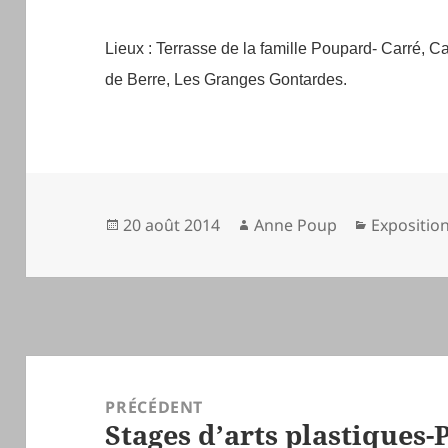
Lieux : Terrasse de la famille Poupard- Carré, C
de Berre, Les Granges Gontardes.
Publié
Auteur
Catégorie
20 août 2014
Anne Poup
Expositio
le
Navigation
de
PRÉCÉDENT
Stages d’arts plastiques-
l’article
Article