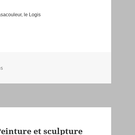
asacouleur, le Logis
s
ns
Peinture et sculpture