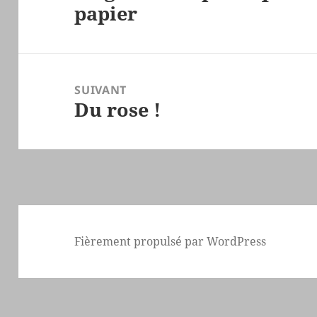
papier
précédent :
SUIVANT
Du rose !
Article
suivant :
Fièrement propulsé par WordPress