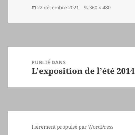
Publié
Taille
22 décembre 2021
360 × 480
le
réelle
Navigation
de
PUBLIÉ DANS
L’exposition de l’été 2014
l’article
Fièrement propulsé par WordPress