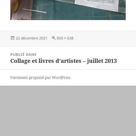
Publié
Taille
22 décembre 2021
850 × 638
le
réelle
Navigation
PUBLIÉ DANS
de
Collage et livres d’artistes – juillet 2013
l’article
Fièrement propulsé par WordPress