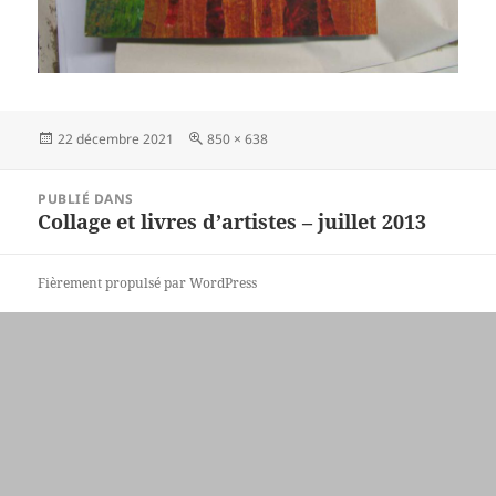
Publié
Taille
22 décembre 2021
850 × 638
le
réelle
Navigation
PUBLIÉ DANS
de
Collage et livres d’artistes – juillet 2013
l’article
Fièrement propulsé par WordPress