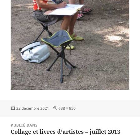
Publié
Taille
22 décembre 2021
638 × 850
le
réelle
Navigation
PUBLIÉ DANS
de
Collage et livres d’artistes – juillet 2013
l’article