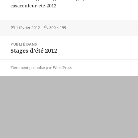
casacouleur-ete-2012
Publié
Taille
1 février 2012
800 × 199
le
réelle
Navigation
PUBLIÉ DANS
de
Stages d’été 2012
l’article
Fièrement propulsé par WordPress