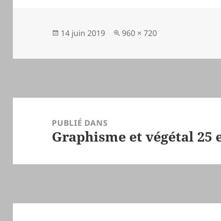
Publié
Taille
14 juin 2019
960 × 720
le
réelle
Navigation
de
PUBLIÉ DANS
Graphisme et végétal 25 
l’article