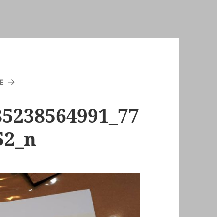
E
85238564991_77
52_n