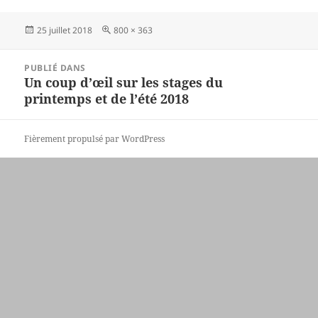
Publié
Taille
25 juillet 2018
800 × 363
le
réelle
Navigation
PUBLIÉ DANS
de
Un coup d’œil sur les stages du
l’article
printemps et de l’été 2018
Fièrement propulsé par WordPress