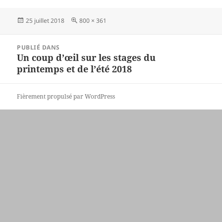
Publié
Taille
25 juillet 2018
800 × 361
le
réelle
Navigation
PUBLIÉ DANS
de
Un coup d’œil sur les stages du
l’article
printemps et de l’été 2018
Fièrement propulsé par WordPress