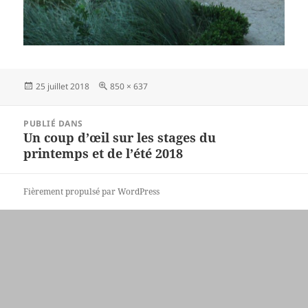
Publié
Taille
25 juillet 2018
850 × 637
le
réelle
Navigation
PUBLIÉ DANS
de
Un coup d’œil sur les stages du
l’article
printemps et de l’été 2018
Fièrement propulsé par WordPress