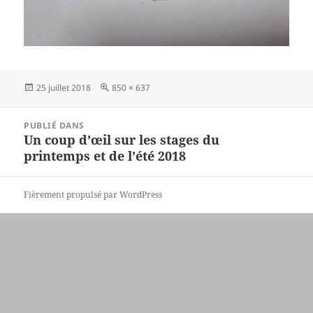
Publié
Taille
25 juillet 2018
850 × 637
le
réelle
Navigation
PUBLIÉ DANS
de
Un coup d’œil sur les stages du
l’article
printemps et de l’été 2018
Fièrement propulsé par WordPress