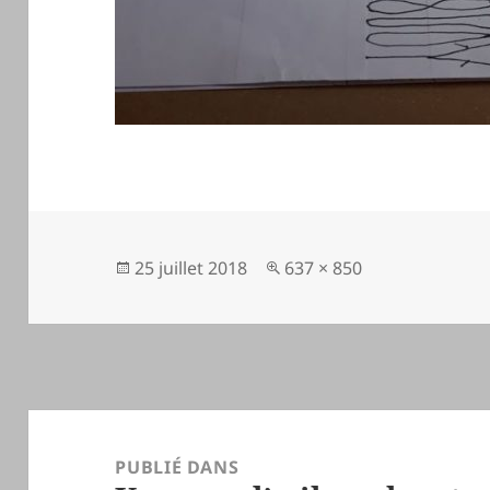
Publié
Taille
25 juillet 2018
637 × 850
le
réelle
Navigation
de
PUBLIÉ DANS